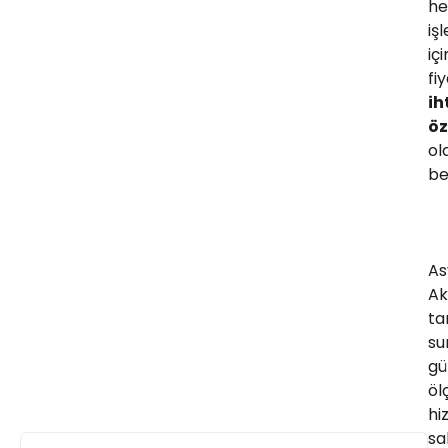
he
iş
içi
fi
ih
öz
ol
bel
As
Ak
ta
su
gü
öl
hi
sa