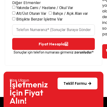
Diğer Etmenler
ya
Yakında Cami / Hastane / Okul Var
al
Alt/Üst Oturan Var
Bahçe / Açık Alan var
de
Bitişikte Benzer İşletme Var
in
so
pa
Fiyat Hesapla
Sonuçlar için telefon numarası girmeniz
zorunludur*
Bize Ulaşın
İşletmeniz
Teklif Formu
İçin Fiyat
Alın!