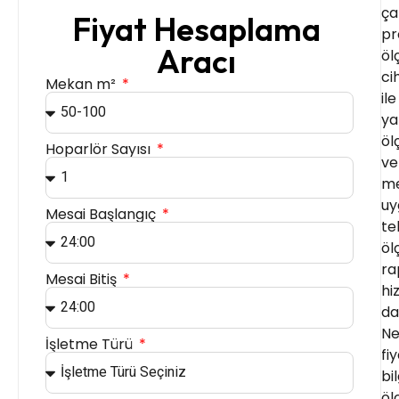
ça
Fiyat Hesaplama
pr
Aracı
öl
ci
Mekan m²
ile
ya
öl
Hoparlör Sayısı
ve
me
uy
Mesai Başlangıç
te
öl
ra
Mesai Bitiş
hi
dah
Ne
İşletme Türü
fi
bil
öl